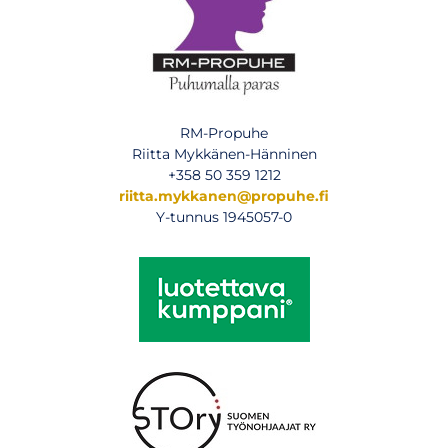
RM-Propuhe
Riitta Mykkänen-Hänninen
+358 50 359 1212
riitta.mykkanen@propuhe.fi
Y-tunnus 1945057-0