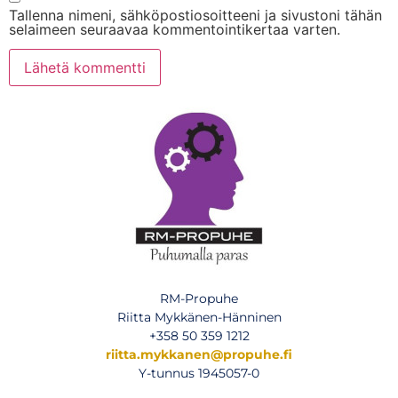
Tallenna nimeni, sähköpostiosoitteeni ja sivustoni tähän
selaimeen seuraavaa kommentointikertaa varten.
RM-Propuhe
Riitta Mykkänen-Hänninen
+358 50 359 1212
riitta.mykkanen@propuhe.fi
Y-tunnus 1945057-0